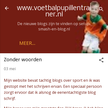
Doorgaan naar hoofdcontent
www.voetbalpupillentrai
ner.nl
De nieuwe blogs zijn te vinden op setup-
smash-en-blog.nl
MEER…
Zonder woorden
03 mei
Mijn website bevat tachtig blogs over sport en ik was
gestopt met het schrijven ervan. Een speciaal persoon
zorgt ervoor dat ik alsnog de eenentachtigste blog
schrijf.