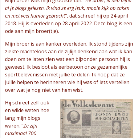
Mijn broer was mijn grootste fan. "
Hé broer, ik heb bijna
al je blogs gelezen. Ik vind ze erg leuk, mooie kijk op zaken
en met veel humor gebracht
", dat schreef hij op 24 april
2018. Hij is overleden op 28 april 2022. Deze blog is een
ode aan mijn broer(tje).
Mijn broer is aan kanker overleden. Ik stond tijdens zijn
ziekte machteloos aan de zijlijn denkend aan wat ik kan
doen om te laten zien wat een bijzonder persoon hij is
geweest. Ik besloot als eerbetoon onze gezamenlijke
sportbelevenissen met jullie te delen. Ik hoop dat ze
jullie helpen te herinneren wie hij was of iets vertellen
over wat je nog niet van hem wist.
Hij schreef zelf ook
en wilde weten hoe
lang mijn blogs
waren. "
Ze zijn
maximaal 700