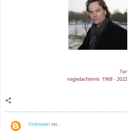
Ter
nagedachtenis
1968 - 2022
Unknown
zei…
R