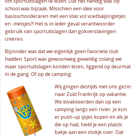
om sportuitslagen te lezen. Dat het handig was op
school was bijzaak. Misschien een idee voor
basisschoolleraren met een klas vol voetbaljongetjes
en -meisjes?! Het is in ieder geval verantwoorder
gebruik van sportuitslagen dan gokverslavingen
creëren.
Bijzonder was dat we eigenlijk geen favoriete club
hadden. Sport was gewoonweg geweldig zolang we
maar sportuitslagen konden lezen, liggend op deurmat
in de gang. Of op de camping.
Wij gingen destijds met ons gezin
naar Zuid Frankrijk op vakantie.
We bivakkeerden dan op een
camping langs een rivier. Je kon
er push-up ijsjes kopen en als je
die op had, hield je een plastic
bakje aan een stokje over. Dat