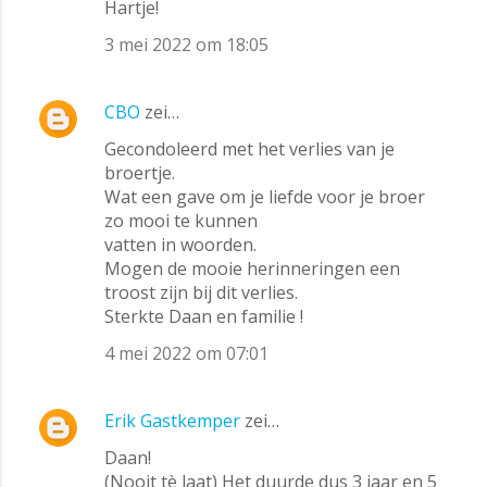
Hartje!
e
a
3 mei 2022 om 18:05
c
t
CBO
zei…
i
Gecondoleerd met het verlies van je
e
broertje.
s
Wat een gave om je liefde voor je broer
zo mooi te kunnen
vatten in woorden.
Mogen de mooie herinneringen een
troost zijn bij dit verlies.
Sterkte Daan en familie !
4 mei 2022 om 07:01
Erik Gastkemper
zei…
Daan!
(Nooit tè laat) Het duurde dus 3 jaar en 5