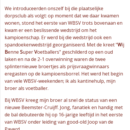
We introduceerden onszelf bij die plaatselijke
dorpsclub als volgt: op moment dat we daar kwamen
wonen, stond het eerste van WBSV trots bovenaan en
kwam er een beslissende wedstrijd om het
kampioenschap. Er werd bij die wedstrijd ook een
spandoekenwedstrijd georganiseerd. Met de kreet "
W
ij
B
enne
S
uper
V
oetballers" geschilderd op een oud
laken en na de 2-1 overwinning waren de twee
splinternieuwe broertjes als prijsvraagwinnaars
eregasten op de kampioensborrel. Het werd het begin
van vele WBSV-weekenden; ik als kantinehulp, mijn
broer als voetballer.
Bij WBSV kreeg mijn broer al snel de status van een
nieuwe Beemster-Cruijff. Jong, fanatiek en handig met
de bal debuteerde hij op 16-jarige leeftijd in het eerste
van WBSV onder leiding van good-old Joop van de
Paverd.