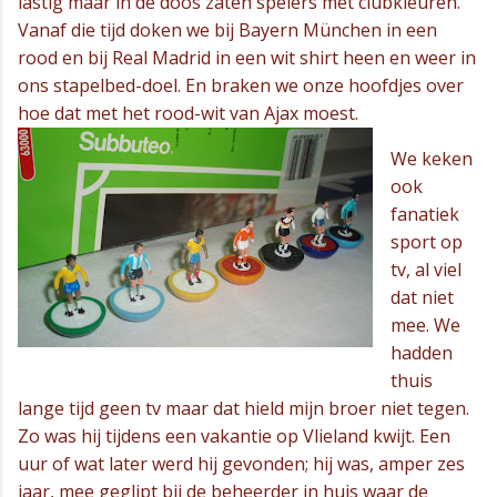
lastig maar in de doos zaten spelers mét clubkleuren.
Vanaf die tijd doken we bij Bayern München in een
rood en bij Real Madrid in een wit shirt heen en weer in
ons stapelbed-doel. En braken we onze hoofdjes over
hoe dat met het rood-wit van Ajax moest.
We keken
ook
fanatiek
sport op
tv, al viel
dat niet
mee. We
hadden
thuis
lange tijd geen tv maar dat hield mijn broer niet tegen.
Zo was hij tijdens een vakantie op Vlieland kwijt. Een
uur of wat later werd hij gevonden; hij was, amper zes
jaar, mee geglipt bij de beheerder in huis waar de