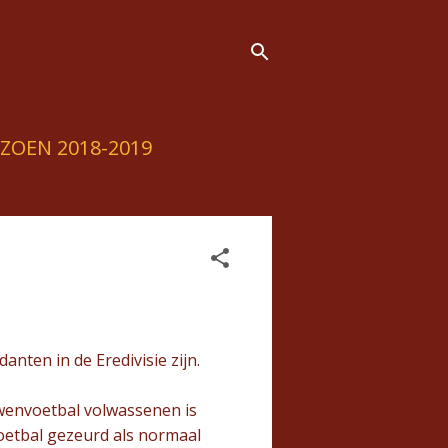
IZOEN 2018-2019
nten in de Eredivisie zijn.
uwenvoetbal volwassenen is
oetbal gezeurd als normaal