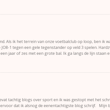
tbalpupillentraining: hoe dan wel" Het meest ideaal is als e
oces is. Dat zal zeker niet iedere speler lukken maar wat al
R: geef les in verschillende voetbalvakken, deel het veld in 
gen lessen kiezen De uitleg Voor een gehele leeftijdsgroep z
met elk een verschillend leerdoel. Bijvoorbeeld een traini
e waar leren schieten centraal staat en een derde onderdeel 
eel een specialist...
d. Als ik het terrein van onze voetbalclub op loop, ben ik w
zie JO8-1 tegen een gele tegenstander op veld 3 spelen. Har
een jaar of zes met een grote bal. Ik ga langs de lijn staan
velen wat en dan .... Dan gebeurt het. Plotseling verspreidt
roezemoes in het publiek. Zelfs de spelertjes lijken de belan
reen kijkt schichtig om zich heen en kijkt vooral naar die ene 
n voorzichtig bij het veld gaan staan. Ik ken hem niet maar 
aat nonchalant langs de lijn met een opschrijfboekje. Ik zie da
kt, en die loeren allemaal terug. Vrijgelaten pedofiel? !", schi
e bestaan, du...
evat tachtig blogs over sport en ik was gestopt met het schr
ervoor dat ik alsnog de eenentachtigste blog schrijf. Mijn b