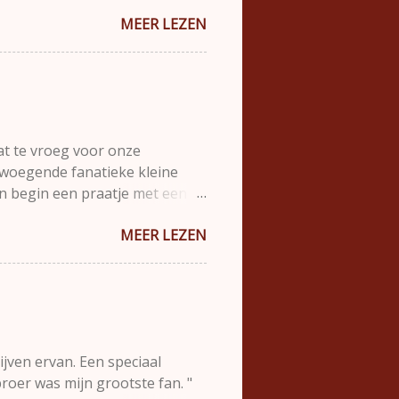
en jeugdspeler zelf de motor
MEER LEZEN
s we trainingen nu eens zo
als leslokalen en laat de
et je een veld met een aantal
ngsonderdeel omgaan met de
waar je passeeracties traint.
at te vroeg voor onze
dzwoegende fanatieke kleine
 en begin een praatje met een
 de onrust zich over het veld.
MEER LEZEN
gstelling voor de grote bal te
man. De man is in de tijd dat ik
hij heeft een prachtige blauwe
t hij stiekem naar de spelertjes
et door mijn hoofd maar er lijkt
ijven ervan. Een speciaal
roer was mijn grootste fan. "