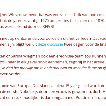
bij het WK vrouwenvoetbal was vooral de schrik van hoe conse
uit de jaren zeventig. 1970 om precies te zijn en niet 1870 z
 pas werd erkend door de KNVB!
n met opzienbarende vooroordelen uit het verleden. Dat v
en zijn, blijkt wel uit
deze discussie
twee dagen voor de fina
oken of Sarina Wiegman ook een eredivisie-team zou kunnen 
zou haar in elk geval nooit aannemen, zegt hij in het artikel.
 "
Ik vind het moeilijk om te onderbouwen en weet dat ik me op gla
 even verder.
nomie van Europa, Duitsland, al bijna 15 jaar geleid wordt doo
 de eerste Nobelprijs door een vrouw is gewonnen, durft 
 echt een stuk moeilijker is dan omgaan met Poetin en Trum