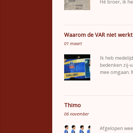
Hé broer, ik he
gebracht ", dat
mijn broer(tje)
denkend aan wa
eerbetoon onze 
Waarom de VAR niet werkt
herinneren wie 
01 maart
weten hoe lang
het onderwerp 
Ik heb medelij
bedenken zij-v
mee omgaan. Ma
veroorzaakt. Ik
en sportief ver
genomen worden
rechtvaardighei
Thimo
scheidsrechter
06 november
onderling en k
navolging. Dat
Afgelopen week