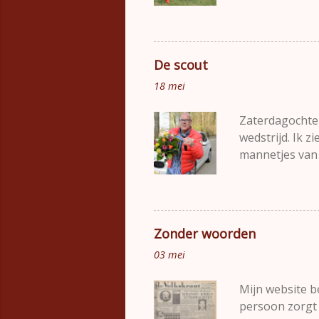
blog over "Voe
van zijn leerpr
aanpakken? TL;D
spelers hun ei
De scout
onderdelen op 
18 mei
bal, een tweed
Bij ieder onderd
Zaterdagochten
wedstrijd. Ik 
mannetjes van 
bekende. We keu
Overal start ge
verliezen. Iede
stond te kletse
Zonder woorden
jas aan. Hij st
03 mei
op het veld kij
nergens angst t
Mijn website b
persoon zorgt 