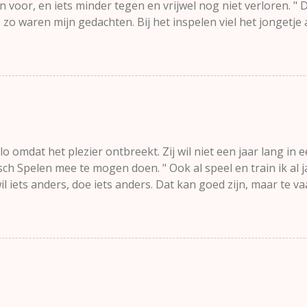
 voor, en iets minder tegen en vrijwel nog niet verloren. " 
zo waren mijn gedachten. Bij het inspelen viel het jongetje al
 vroeger, en wat moeilijk rennend mannetje. Hij werd al sn
. " Hé, dat is Thimo. Die woonde vorig jaar nog bij ons in de s
enpartij inderdaad prima. Met een heel handig voetballertje 
n de kant, zo zag ik. De wedstrijd vorderde en plotseling s
ld liep hij er verloren bij. Een bal dreigde in zijn buurt t
r af. De volgende bal schoot hij hard over de zijlijn. "Goed
baar al sn...
 omdat het plezier ontbreekt. Zij wil niet een jaar lang in 
 Spelen mee te mogen doen. " Ook al speel en train ik al j
il iets anders, doe iets anders. Dat kan goed zijn, maar te va
ven in het teken van de Spelen. Dat begrijp ik. In 2016 had ik
ne plek zijn en sociale contacten kunnen hebben. Ik denk dat
elt en we iets vaker samenkomen in Nederland dan normaal. 
. Het is een one-size-fits-all-traject waar de trainer voor ki
ujvaros en af en toe terugkomen naar Nederland, was te groo