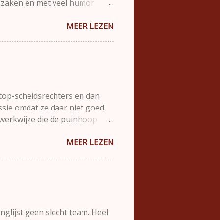
 op zaken en met veel humor
22. Deze blog is een ode aan
MEER LEZEN
ekte machteloos aan de zijlijn
 is geweest. Ik besloot als
dat ze jullie helpen te
Hij schreef zelf ook en wilde
jn het iets meer woorden als
 top-scheidsrechters en dan
ussie omdat ze daar niet goed
 werkwijze die de puinhoop
 dat sportwedstrijden eerlijk
MEER LEZEN
voel hebben dat beslissingen
die eerlijkheid en
ijke partij zoals een
der scheidsrechter, beslissen
ie aanpak verdient meer
 invloed. Of ...
glijst geen slecht team. Heel