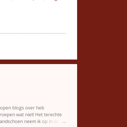
flopen blogs over heb
k roepen wat niet! Het terechte
 handschoen neem ik op in deze