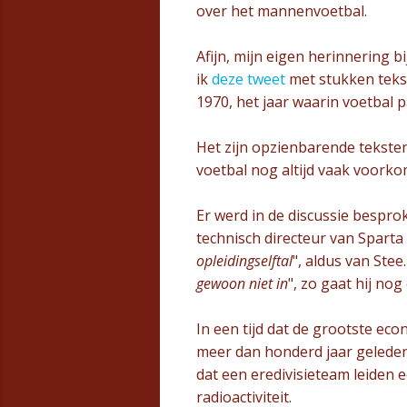
over het mannenvoetbal.
Afijn, mijn eigen herinnering 
ik
deze tweet
met stukken tekst 
1970, het jaar waarin voetbal
Het zijn opzienbarende tekste
voetbal nog altijd vaak voorkom
Er werd in de discussie bespr
technisch directeur van Sparta 
opleidingselftal
", aldus van Stee.
gewoon niet in
", zo gaat hij nog
In een tijd dat de grootste eco
meer dan honderd jaar geleden
dat een eredivisieteam leiden
radioactiviteit.