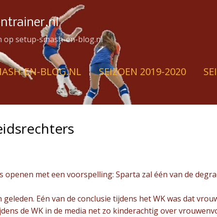
Doorgaan naar hoofdcontent
ntrainer.nl
en op setup-smash-en-blog.nl
MASH-EN-BLOG.NL
SEIZOEN 2019-2020
SE
SEIZOEN 2017-2018
MEER…
DE SCHRIJVER
eidsrechters
s openen met een voorspelling: Sparta zal één van de degrada
 geleden. Eén van de conclusie tijdens het WK was dat vro
ijdens de WK in de media net zo kinderachtig over vrouwenv