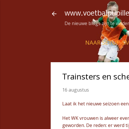
www.voetbalpupille
De nieuwe blogs zijn te vind
NAAR SETUP-S
Trainsters en sch
16 augustus
Laat ik het nieuwe seizoen een
Het WK vrouwen is alweer even
geworden. De reden: er werd t