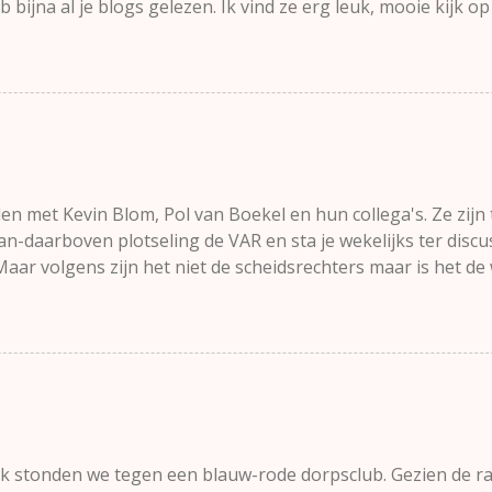
b bijna al je blogs gelezen. Ik vind ze erg leuk, mooie kijk
 schreef hij op 24 april 2018. Hij is overleden op 28 april 20
. Mijn broer is aan kanker overleden. Ik stond tijdens zijn zi
t ik kan doen om te laten zien wat een bijzonder persoon hij
gezamenlijke sportbelevenissen met jullie te delen. Ik hoop 
hij was of iets vertellen over wat je nog niet van hem wist. 
 mijn blogs waren. " Ze zijn maximaal 700 woorden, soms zi
belangrijk genoeg was ", antwoord...
den met Kevin Blom, Pol van Boekel en hun collega's. Ze zijn
an-daarboven plotseling de VAR en sta je wekelijks ter disc
ar volgens zijn het niet de scheidsrechters maar is het de
 trap een open deur in als ik zeg dat teams en spelers willen
lopen. Rechtvaardigheid is daarbij belangrijk. Je wilt het ge
 zonder dat één van beide partijen bevoordeeld wordt. Om 
d te krijgen, heb je - gek genoeg - niet altijd een onafhankel
 nodig. Onder 8 en Onder 9 voetballers spelen wekelijks zon
unnen dat zelf vrijwel zonder ingrijpen van de spelleider. D
 de aanpak werkt komt vanwege een andere belangrijk aspect,
 stonden we tegen een blauw-rode dorpsclub. Gezien de ran