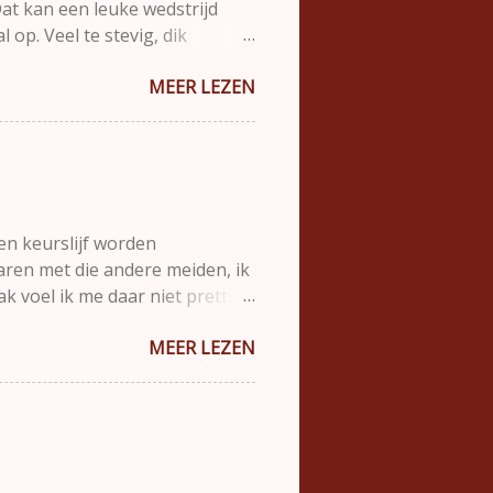
Dat kan een leuke wedstrijd
 op. Veel te stevig, dik
el herkend door een speler bij
MEER LEZEN
tad. " Tijdens de wedstrijd
die het ons knap lastig maakt.
tond Thimo in het veld. Ergens
e komen maar een speler van ons
 gedaan, Thimo", zo schreeuwde
een keurslijf worden
aren met die andere meiden, ik
ak voel ik me daar niet prettig
 dat ook. Maar ik heb nu een
MEER LEZEN
 we ook goed presteren als
Maar dat is geen optie. " Er
est: " De uitzondering die ik
t ", zegt Laura daarover.