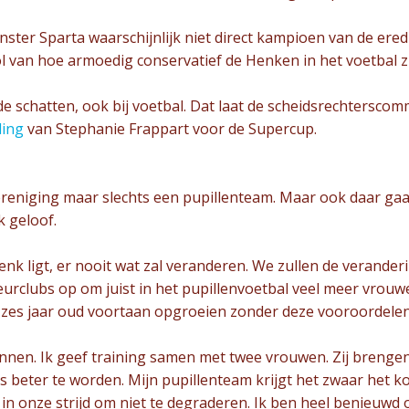
nster Sparta waarschijnlijk niet direct kampioen van de ered
l van hoe armoedig conservatief de Henken in het voetbal zi
 schatten, ook bij voetbal. Dat laat de scheidsrechterscomm
ling
van Stephanie Frappart voor de Supercup.
ereniging maar slechts een pupillenteam. Maar ook daar gaa
k geloof.
Henk ligt, er nooit wat zal veranderen. We zullen de verand
eurclubs op om juist in het pupillenvoetbal veel meer vrouwe
 zes jaar oud voortaan opgroeien zonder deze vooroordelen
gonnen. Ik geef training samen met twee vrouwen. Zij brengen
s beter te worden. Mijn pupillenteam krijgt het zwaar het kom
n in onze strijd om niet te degraderen. Ik ben heel benieuwd