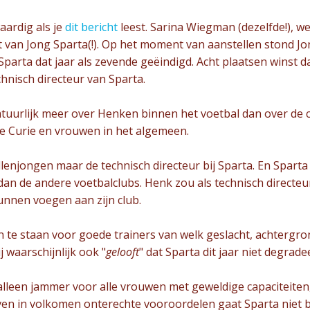
ardig als je
dit bericht
leest. Sarina Wiegman (dezelfde!), w
t van Jong Sparta(!). Op het moment van aanstellen stond Jon
g Sparta dat jaar als zevende geëindigd. Acht plaatsen winst 
hnisch directeur van Sparta.
tuurlijk meer over Henken binnen het voetbal dan over de c
e Curie en vrouwen in het algemeen.
llenjongen maar de technisch directeur bij Sparta. En Sparta
 dan de andere voetbalclubs. Henk zou als technisch directe
unnen voegen aan zijn club.
 te staan voor goede trainers van welk geslacht, achtergrond
ij waarschijnlijk ook "
gelooft
" dat Sparta dit jaar niet degrade
alleen jammer voor alle vrouwen met geweldige capaciteiten, 
oven in volkomen onterechte vooroordelen gaat Sparta niet 