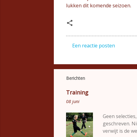
lukken dit komende seizoen.
Een reactie posten
R
e
a
c
Berichten
t
Training
i
08 juni
e
s
Geen selecties,
geschreven. Nie
verwijt is de 